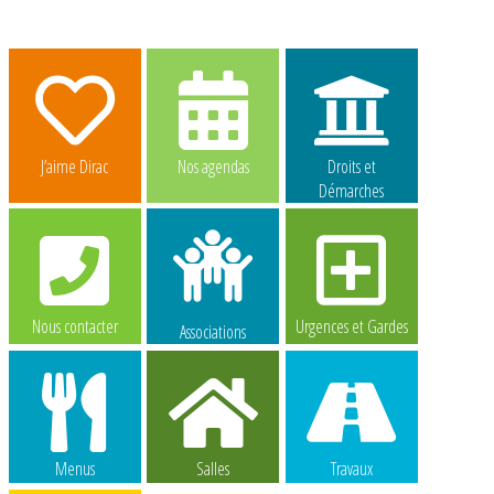
J’aime Dirac
Nos agendas
Droits et
Démarches
Nous contacter
Urgences et Gardes
Associations
Menus
Salles
Travaux