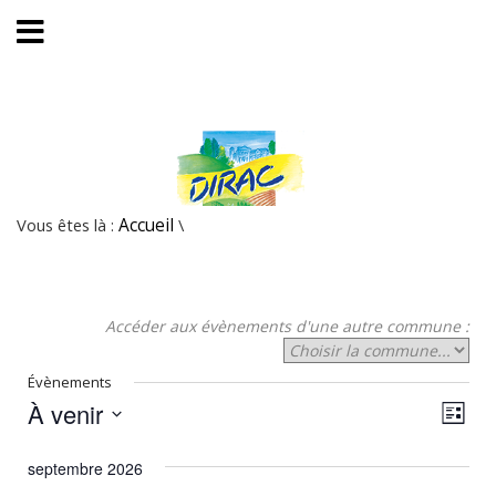
Vous êtes là :
Accueil
\
Accéder aux évènements d'une autre commune :
Évènements
À venir
N
N
Liste
Sélectionnez
a
a
une
septembre 2026
v
date.