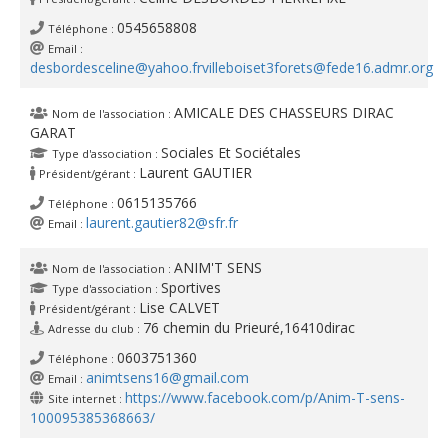
0545658808
Téléphone :
Email :
desbordesceline@yahoo.fr
villeboiset3forets@fede16.admr.org
AMICALE DES CHASSEURS DIRAC
Nom de l'association :
GARAT
Sociales Et Sociétales
Type d'association :
Laurent GAUTIER
Président/gérant :
0615135766
Téléphone :
laurent.gautier82@sfr.fr
Email :
ANIM'T SENS
Nom de l'association :
Sportives
Type d'association :
Lise CALVET
Président/gérant :
76 chemin du Prieuré,16410dirac
Adresse du club :
0603751360
Téléphone :
animtsens16@gmail.com
Email :
https://www.facebook.com/p/Anim-T-sens-
Site internet :
100095385368663/