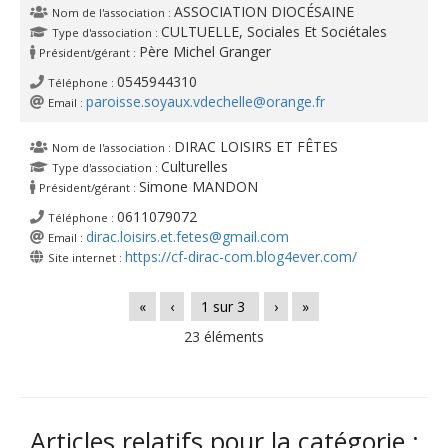
ASSOCIATION DIOCÉSAINE
Nom de l'association :
CULTUELLE, Sociales Et Sociétales
Type d'association :
Père Michel Granger
Président/gérant :
0545944310
Téléphone :
paroisse.soyaux.vdechelle@orange.fr
Email :
DIRAC LOISIRS ET FÊTES
Nom de l'association :
Culturelles
Type d'association :
Simone MANDON
Président/gérant :
0611079072
Téléphone :
dirac.loisirs.et.fetes@gmail.com
Email :
https://cf-dirac-com.blog4ever.com/
Site internet :
«
‹
1
sur
3
›
»
23 éléments
Articles relatifs pour la catégorie :