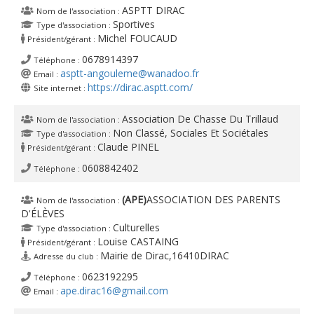
ASPTT DIRAC
Nom de l'association :
Sportives
Type d'association :
Michel FOUCAUD
Président/gérant :
0678914397
Téléphone :
asptt-angouleme@wanadoo.fr
Email :
https://dirac.asptt.com/
Site internet :
Association De Chasse Du Trillaud
Nom de l'association :
Non Classé, Sociales Et Sociétales
Type d'association :
Claude PINEL
Président/gérant :
0608842402
Téléphone :
(APE)
ASSOCIATION DES PARENTS
Nom de l'association :
D'ÉLÈVES
Culturelles
Type d'association :
Louise CASTAING
Président/gérant :
Mairie de Dirac,16410DIRAC
Adresse du club :
0623192295
Téléphone :
ape.dirac16@gmail.com
Email :