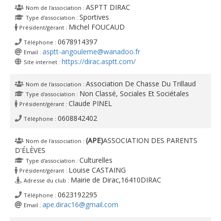
ASPTT DIRAC
Nom de l'association :
Sportives
Type d'association :
Michel FOUCAUD
Président/gérant :
0678914397
Téléphone :
asptt-angouleme@wanadoo.fr
Email :
https://dirac.asptt.com/
Site internet :
Association De Chasse Du Trillaud
Nom de l'association :
Non Classé, Sociales Et Sociétales
Type d'association :
Claude PINEL
Président/gérant :
0608842402
Téléphone :
(APE)
ASSOCIATION DES PARENTS
Nom de l'association :
D'ÉLÈVES
Culturelles
Type d'association :
Louise CASTAING
Président/gérant :
Mairie de Dirac,16410DIRAC
Adresse du club :
0623192295
Téléphone :
ape.dirac16@gmail.com
Email :