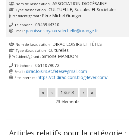
ASSOCIATION DIOCÉSAINE
Nom de l'association :
CULTUELLE, Sociales Et Sociétales
Type d'association :
Père Michel Granger
Président/gérant :
0545944310
Téléphone :
paroisse.soyaux.vdechelle@orange.fr
Email :
DIRAC LOISIRS ET FÊTES
Nom de l'association :
Culturelles
Type d'association :
Simone MANDON
Président/gérant :
0611079072
Téléphone :
dirac.loisirs.et.fetes@gmail.com
Email :
https://cf-dirac-com.blog4ever.com/
Site internet :
«
‹
1
sur
3
›
»
23 éléments
Articles relatifs pour la catégorie :