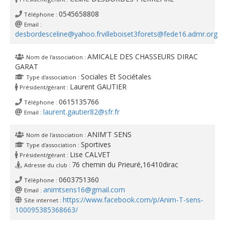
0545658808
Téléphone :
Email :
desbordesceline@yahoo.fr
villeboiset3forets@fede16.admr.org
AMICALE DES CHASSEURS DIRAC
Nom de l'association :
GARAT
Sociales Et Sociétales
Type d'association :
Laurent GAUTIER
Président/gérant :
0615135766
Téléphone :
laurent.gautier82@sfr.fr
Email :
ANIM'T SENS
Nom de l'association :
Sportives
Type d'association :
Lise CALVET
Président/gérant :
76 chemin du Prieuré,16410dirac
Adresse du club :
0603751360
Téléphone :
animtsens16@gmail.com
Email :
https://www.facebook.com/p/Anim-T-sens-
Site internet :
100095385368663/