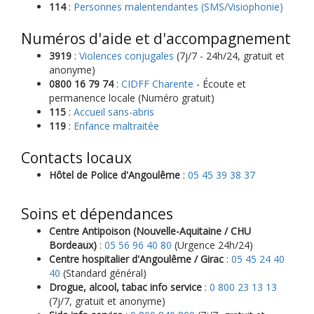
114
:
Personnes malentendantes (SMS/Visiophonie)
Numéros d'aide et d'accompagnement
3919
:
Violences conjugales
(7j/7 - 24h/24, gratuit et
anonyme)
0800 16 79 74
:
CIDFF Charente
- Écoute et
permanence locale (Numéro gratuit)
115
:
Accueil sans-abris
119
:
Enfance maltraitée
Contacts locaux
Hôtel de Police d'Angoulême
:
05 45 39 38 37
Soins et dépendances
Centre Antipoison (Nouvelle-Aquitaine / CHU
Bordeaux)
:
05 56 96 40 80
(Urgence 24h/24)
Centre hospitalier d'Angoulême / Girac
:
05 45 24 40
40
(Standard général)
Drogue, alcool, tabac info service
:
0 800 23 13 13
(7j/7, gratuit et anonyme)