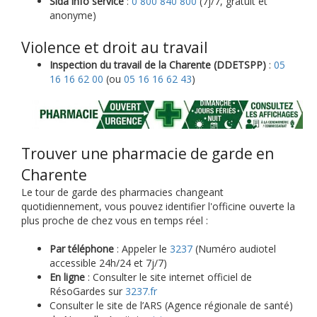
Sida info service
:
0 800 840 800
(7j/7, gratuit et
anonyme)
Violence et droit au travail
Inspection du travail de la Charente (DDETSPP)
:
05
16 16 62 00
(ou
05 16 16 62 43
)
Trouver une pharmacie de garde en
Charente
Le tour de garde des pharmacies changeant
quotidiennement, vous pouvez identifier l'officine ouverte la
plus proche de chez vous en temps réel :
Par téléphone
: Appeler le
3237
(Numéro audiotel
accessible 24h/24 et 7j/7)
En ligne
: Consulter le site internet officiel de
RésoGardes sur
3237.fr
Consulter le site de l’ARS (Agence régionale de santé)