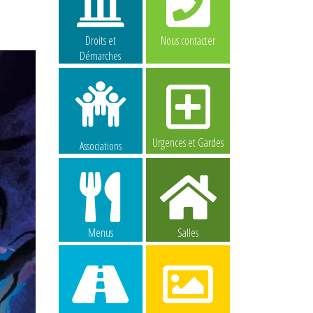
Droits et
Nous contacter
Démarches
Urgences et Gardes
Associations
Menus
Salles