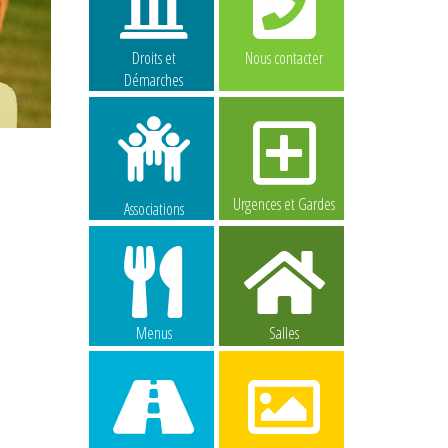
Droits et
Nous contacter
Démarches
Urgences et Gardes
Associations
Menus
Salles