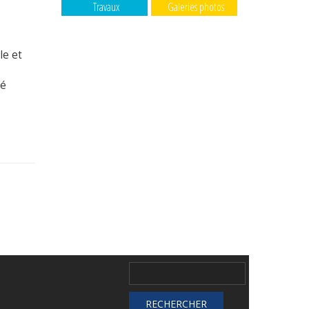
Travaux
Galeries photos
le et
té