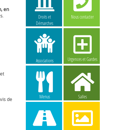
n, en
s.
Droits et
Nous contacter
Démarches
Urgences et Gardes
Associations
 et
Menus
Salles
vis de